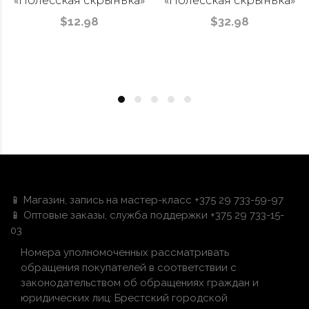
«Полесская скрынька»
«Полесская скрынька»
$12.98
$32.98
📱 Магазин, запись на мастер-класс +375 29 733-59-97
📱 Оптовые заказы, служба поддержки +375 29 733-15-
03
Номера уполномоченных рассматривать
обращения покупателей в соответствии с
законодательством об обращениях граждан и
юридических лиц: Брестский городской