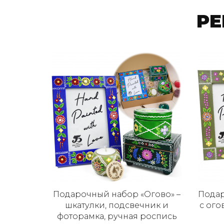
Р
р из
Подарочный набор «Огово» –
Подар
 и 2
шкатулки, подсвечник и
с ог
чной
фоторамка, ручная роспись