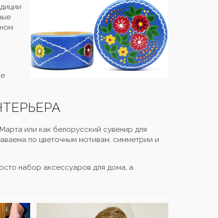
адиции
ные
чном
ве
НТЕРЬЕРА
 Марта или как белорусский сувенир для
наваема по цветочным мотивам, симметрии и
осто набор аксессуаров для дома, а