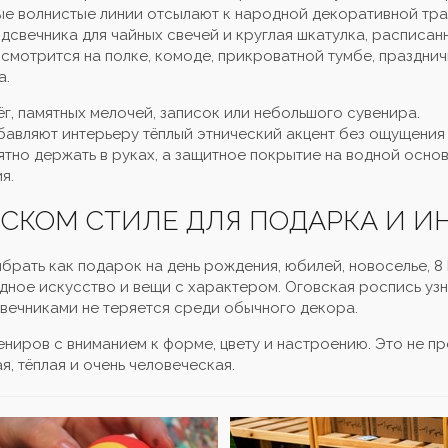
елые волнистые линии отсылают к народной декоративной тр
одсвечника для чайных свечей и круглая шкатулка, расписан
 смотрится на полке, комоде, прикроватной тумбе, праздни
а.
ёг, памятных мелочей, записок или небольшого сувенира.
бавляют интерьеру тёплый этнический акцент без ощущения
тно держать в руках, а защитное покрытие на водной осно
я.
ВСКОМ СТИЛЕ ДЛЯ ПОДАРКА И И
рать как подарок на день рождения, юбилей, новоселье, 8
одное искусство и вещи с характером. Оговская роспись уз
свечниками не теряется среди обычного декора.
иров с вниманием к форме, цвету и настроению. Это не пр
, тёплая и очень человеческая.