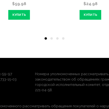
$59.98
$24.98
КУПИТЬ
КУПИТЬ
3-59-97
Номера уполномоченных рассматривать 
733-15-03
законодательством об обращениях граж
городской исполнительный комитет, отдел 
221-04-58.
номоченного рассматривать обращения покупателей о нару