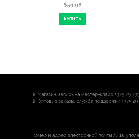
м фоне
$59.98
КУПИТЬ
📱 Магазин, запись на мастер-класс +375 29 73
📱 Оптовые заказы, служба поддержки +375 29 
Номер и адрес электронной почты лица, упол