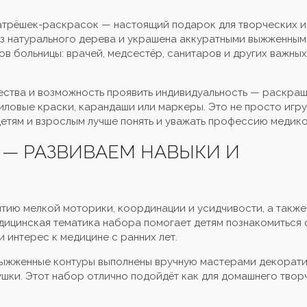
матрёшек-раскрасок — настоящий подарок для творческих и
из натурального дерева и украшена аккуратными выжженным
 больницы: врачей, медсестёр, санитаров и других важных
ества и возможность проявить индивидуальность — раскра
иловые краски, карандаши или маркеры. Это не просто игру
етям и взрослым лучше понять и уважать профессию медико
 — РАЗВИВАЕМ НАВЫКИ И
тию мелкой моторики, координации и усидчивости, а также
дицинская тематика набора помогает детям познакомиться 
 интерес к медицине с ранних лет.
выжженные контуры выполнены вручную мастерами декоратив
шки. Этот набор отлично подойдёт как для домашнего творче