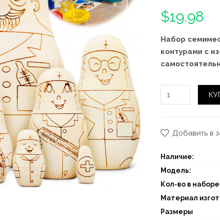
$19.98
Набор семиме
контурами с и
самостоятель
КУ
Добавить в 
Наличие:
Модель:
Кол-во в наборе
Материал изго
Размеры