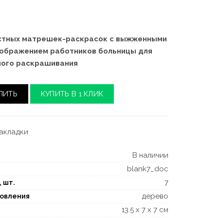
стных матрешек-раскрасок с выжженными
зображением работников больницы для
ного раскрашивания
ПИТЬ
КУПИТЬ В 1 КЛИК
закладки
В наличии
blank7_doc
7
, шт.
дерево
товления
13.5 x 7 x 7 см