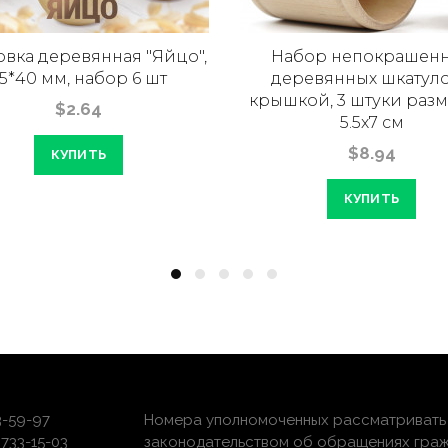
овка деревянная "Яйцо",
Набор непокрашен
5*40 мм, набор 6 шт
деревянных шкатуло
крышкой, 3 штуки раз
$2.64
5.5х7 см
$8.94
КУПИТЬ
КУПИТЬ
3-59-97
Номера уполномоченных рассматривать 
733-15-03
законодательством об обращениях граж