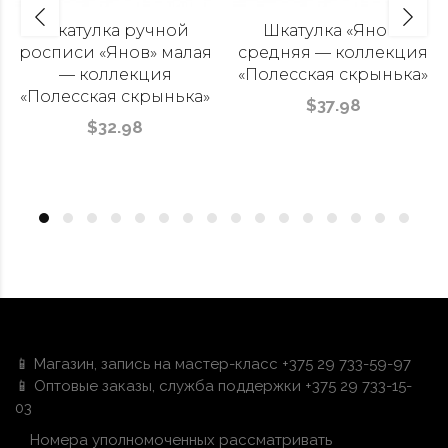
Шкатулка ручной
Шкатулка «Янов»
росписи «Янов» малая
средняя — коллекция
— коллекция
«Полесская скрынька»
«Полесская скрынька»
$37.98
$32.98
📱 Магазин, запись на мастер-класс +375 29 733-59-97
📱 Оптовые заказы, служба поддержки +375 29 733-15-
03
Номера уполномоченных рассматривать