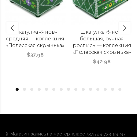
Шкатулка «Янов»
Шкатулка «Янов»
средняя — коллекция
большая, ручная
«Полесская скрынька»
роспись — коллекция
«Полесская скрынька»
$37.98
$42.98
📱 Магазин, запись на мастер-класс +375 29 733-59-97