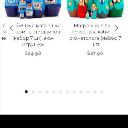
 с
Необычные матрешки
Матрешки в виде
тями
для компьютерщиков
персонала кабинета
оне
(набор 7 шт), эко-
стоматолога (набор 7
игрушки
шт)
$24.98
$27.98