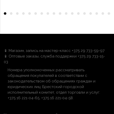
📱 Магазин, запись на мастер-класс +375 29 733-59-97
📱 Оптовые заказы, служба поддержки +375 29 733-15-
03
Номера уполномоченных рассматривать
обращения покупателей в соответствии с
законодательством об обращениях граждан и
юридических лиц: Брестский городской
исполнительный комитет, отдел торговли и услуг:
+375 16 221-04-65, +375 16 221-04-58.