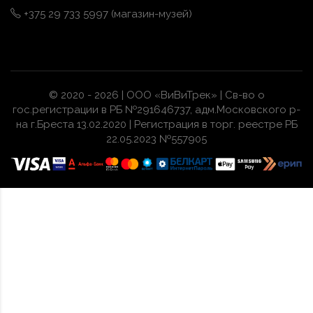
+375 29 733 5997 (магазин-музей)
© 2020 - 2026 | ООО «ВиВиТрек» | Св-во о
гос.регистрации в РБ №291646737, адм.Московского р-
на г.Бреста 13.02.2020 | Регистрация в торг. реестре РБ
22.05.2023 №557905