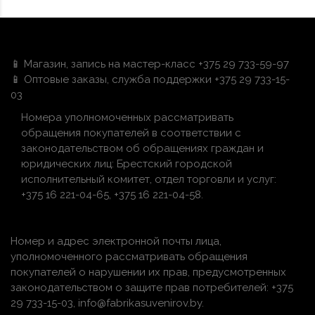
📱 Магазин, запись на мастер-класс +375 29 733-59-97
📱 Оптовые заказы, служба поддержки +375 29 733-15-
03
Номера уполномоченных рассматривать
обращения покупателей в соответствии с
законодательством об обращениях граждан и
юридических лиц: Брестский городской
исполнительный комитет, отдел торговли и услуг:
+375 16 221-04-65, +375 16 221-04-58.
Номер и адрес электронной почты лица,
уполномоченного рассматривать обращения
покупателей о нарушении их прав, предусмотренных
законодательством о защите прав потребителей: +375
29 733-15-03, info@fabrikasuvenirov.by.