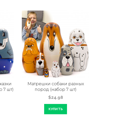
казки
Матрешки собаки разных
Ма
 7 шт)
пород (набор 7 шт)
«Бело
$24.98
КУПИТЬ