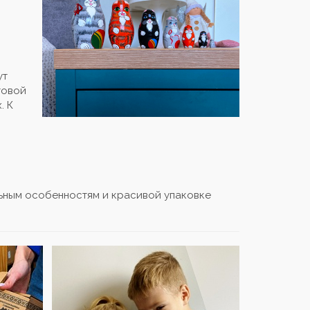
ут
товой
. К
ьным особенностям и красивой упаковке