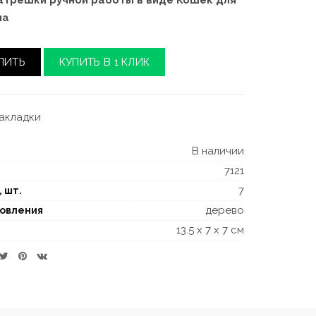
трешки ручной работы в виде Кошек для
ма
ПИТЬ
КУПИТЬ В 1 КЛИК
закладки
В наличии
7121
7
, шт.
дерево
товления
13.5 x 7 x 7 см