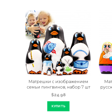
ёшки
Матрешки с изображением
Мат
чной
семьи пингвинов, набор 7 шт
русск
$24.98
КУПИТЬ