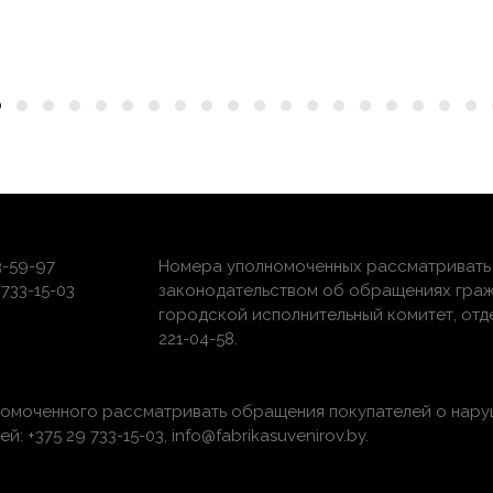
3-59-97
Номера уполномоченных рассматривать 
733-15-03
законодательством об обращениях граж
городской исполнительный комитет, отдел 
221-04-58.
номоченного рассматривать обращения покупателей о нару
 +375 29 733-15-03, info@fabrikasuvenirov.by.