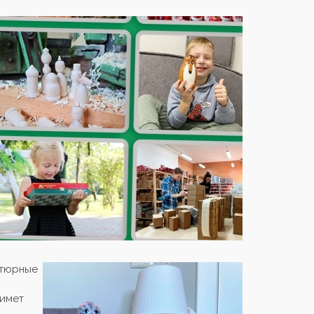
атюрные
.
нимет