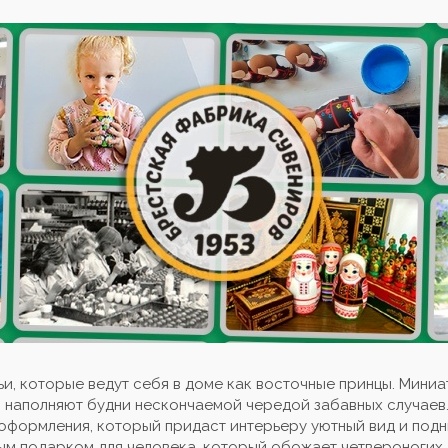
и, которые ведут себя в доме как восточные принцы. Мини
 наполняют будни нескончаемой чередой забавных случаев
оформления, который придаст интерьеру уютный вид и под
ым подарком для человека, который обожает четвероногих