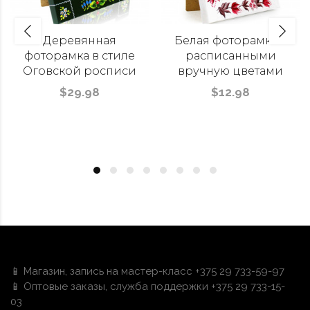
Деревянная
Белая фоторамка с
фоторамка в стиле
расписанными
Оговской росписи
вручную цветами
$29.98
$12.98
📱 Магазин, запись на мастер-класс +375 29 733-59-97
📱 Оптовые заказы, служба поддержки +375 29 733-15-
03