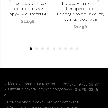
Белая фоторамка с
Фоторамка в стиле
расписанными
белорусского
вручную цветами
народного орнамента,
ручная роспись
$12.98
$12.98
📱 Магазин, запись на мастер-класс +375 29 733-59-97
📱 Оптовые заказы, служба поддержки +375 29 733-15-
03
Номера уполномоченных рассматривать
обращения покупателей в соответствии с