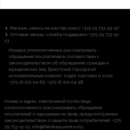
📱 Магазин, запись на мастер-класс +375 29 733-59-97
📱 Оптовые заказы, служба поддержки +375 29 733-15-
03
Номера уполномоченных рассматривать
обращения покупателей в соответствии с
законодательством об обращениях граждан и
юридических лиц: Брестский городской
исполнительный комитет, отдел торговли и услуг:
+375 16 221-04-65, +375 16 221-04-58.
Номер и адрес электронной почты лица,
уполномоченного рассматривать обращения
покупателей о нарушении их прав, предусмотренных
законодательством о защите прав потребителей: +375
29 733-15-03, info@fabrikasuvenirov.by.