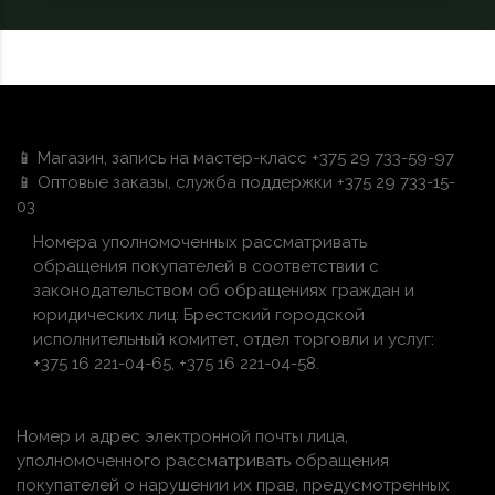
📱 Магазин, запись на мастер-класс +375 29 733-59-97
📱 Оптовые заказы, служба поддержки +375 29 733-15-
03
Номера уполномоченных рассматривать
обращения покупателей в соответствии с
законодательством об обращениях граждан и
юридических лиц: Брестский городской
исполнительный комитет, отдел торговли и услуг:
+375 16 221-04-65, +375 16 221-04-58.
Номер и адрес электронной почты лица,
уполномоченного рассматривать обращения
покупателей о нарушении их прав, предусмотренных