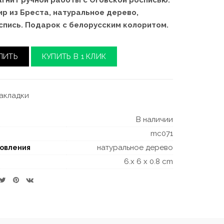
гнит ручной работы с Оговской росписью.
ир из Бреста, натуральное дерево,
спись. Подарок с белорусским колоритом.
ПИТЬ
КУПИТЬ В 1 КЛИК
закладки
В наличии
mc071
натуральное дерево
товления
6.x 6 x 0.8 cm