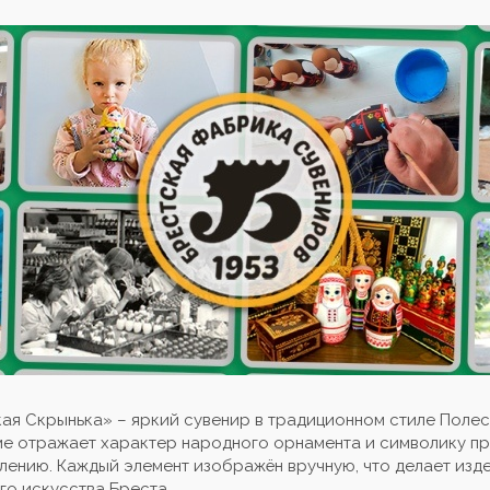
ая Скрынька» – яркий сувенир в традиционном стиле Полес
ме отражает характер народного орнамента и символику п
лению. Каждый элемент изображён вручную, что делает изде
о искусства Бреста.