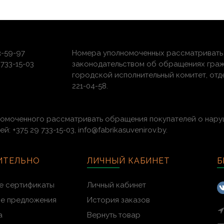
3-59-97
Номера уполномоченных рассматривать 
733-15-03
законодательством об обращениях граж
городской исполнительный комитет, отдел 
221-04-58.
номоченного рассматривать обращения покупателей о нару
 +375 29 733-15-03, info@fabrikasuvenirov.by.
ИТЕЛЬНО
ЛИЧНЫЙ КАБИНЕТ
Б
е сертификаты
Личный кабинет
ые предложения
История заказов
а
Вернуть товар