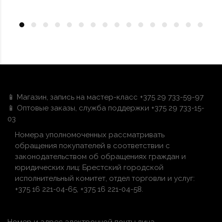
📱 Магазин, запись на мастер-класс +375 29 733-59-97
📱 Оптовые заказы, служба поддержки +375 29 733-15-
03
Номера уполномоченных рассматривать
обращения покупателей в соответствии с
законодательством об обращениях граждан и
юридических лиц: Брестский городской
исполнительный комитет, отдел торговли и услуг:
+375 16 221-04-65, +375 16 221-04-58.