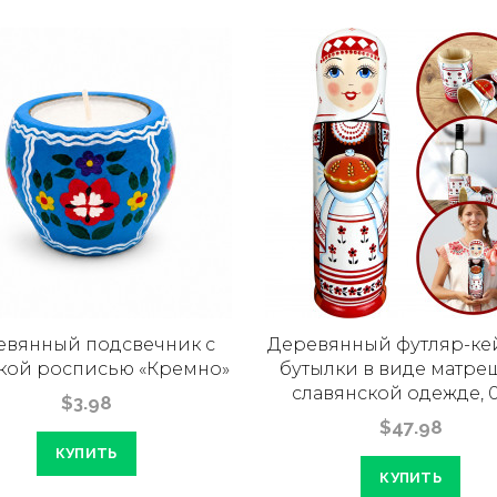
евянный подсвечник с
Деревянный футляр-ке
кой росписью «Кремно»
бутылки в виде матре
славянской одежде, 0
$3.98
$47.98
КУПИТЬ
КУПИТЬ