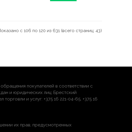
Показано с 106 по 120 из 631 (всего страниц: 43)
обращения покупателей в соответствии с
дан и юридических лиц: Брестский
торговли и услуг: +375 16 221-04-65, +375 16
шении их прав, предусмотренных