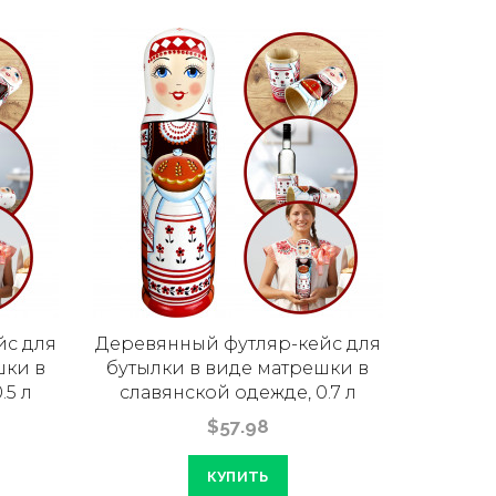
йс для
Деревянный футляр-кейс для
шки в
бутылки в виде матрешки в
.5 л
славянской одежде, 0.7 л
$57.98
КУПИТЬ