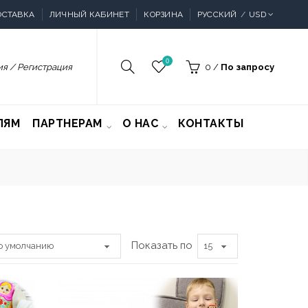
ОСТАВКА
ЛИЧНЫЙ КАБИНЕТ
КОРЗИНА
РУССКИЙ
USD
0
я / Регистрация
0
/
По запросу
ЛЯМ
ПАРТНЕРАМ
О НАС
КОНТАКТЫ
Показать по