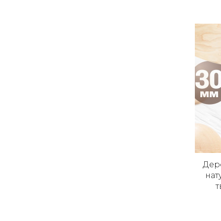
Дер
нат
т