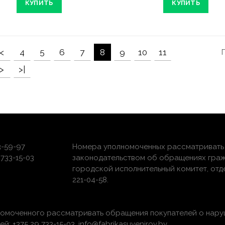
КУПИТЬ
КУПИТЬ
<
4
5
6
7
8
9
10
11
>
>|
3-59-97
Номера уполномоченных рассматривать 
733-15-03
законодательством об обращениях граж
городской исполнительный комитет, отдел 
221-04-58.
номоченного рассматривать обращения покупателей о нару
 +375 29 733-15-03, info@fabrikasuvenirov.by.