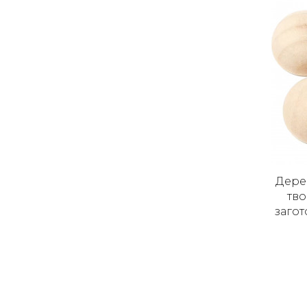
Дере
тво
загот