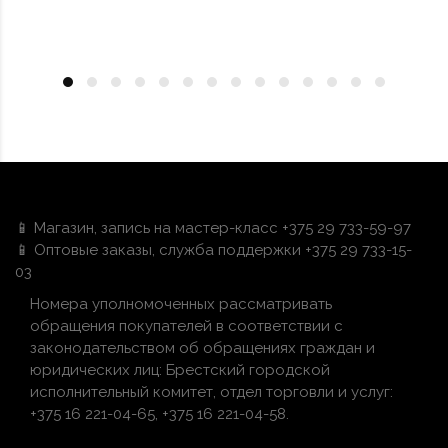
📱 Магазин, запись на мастер-класс +375 29 733-59-97
📱 Оптовые заказы, служба поддержки +375 29 733-15-
03
Номера уполномоченных рассматривать
обращения покупателей в соответствии с
законодательством об обращениях граждан и
юридических лиц: Брестский городской
исполнительный комитет, отдел торговли и услуг:
+375 16 221-04-65, +375 16 221-04-58.