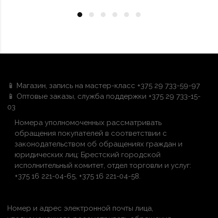
📱 Магазин, запись на мастер-класс +375 29 733-59-97
📱 Оптовые заказы, служба поддержки +375 29 733-15-
03
Номера уполномоченных рассматривать
обращения покупателей в соответствии с
законодательством об обращениях граждан и
юридических лиц: Брестский городской
исполнительный комитет, отдел торговли и услуг:
+375 16 221-04-65, +375 16 221-04-58.
Номер и адрес электронной почты лица,