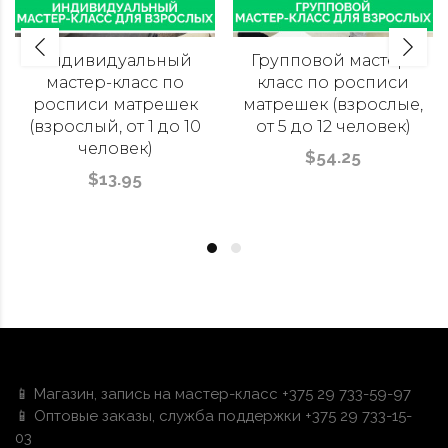
Индивидуальный
Групповой мастер-
мастер-класс по
класс по росписи
росписи матрешек
матрешек (взрослые,
(взрослый, от 1 до 10
от 5 до 12 человек)
человек)
$54.25
$13.95
📱 Магазин, запись на мастер-класс +375 29 733-59-97
📱 Оптовые заказы, служба поддержки +375 29 733-15-
03