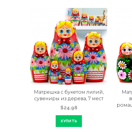
сном
Матрешка с букетом лилий,
Мат
 набор 7
сувениры из дерева, 7 мест
в
ромаш
$24.98
КУПИТЬ