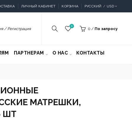
ОСТАВКА
ЛИЧНЫЙ КАБИНЕТ
КОРЗИНА
РУССКИЙ
USD
0
я / Регистрация
0
/
По запросу
ЛЯМ
ПАРТНЕРАМ
О НАС
КОНТАКТЫ
ЦИОННЫЕ
ССКИЕ МАТРЕШКИ,
6 ШТ