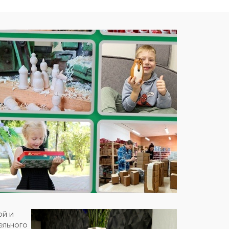
ой и
ельного