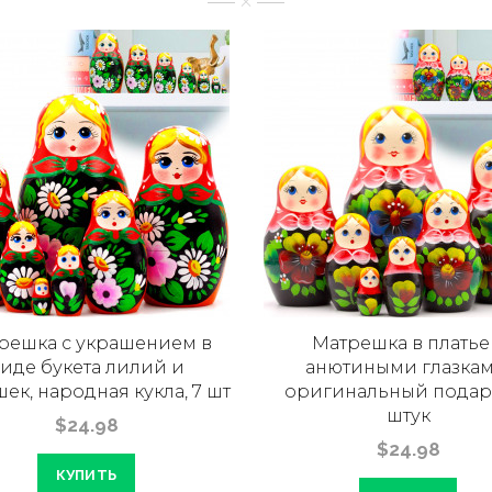
решка с украшением в
Матрешка в платье
иде букета лилий и
анютиными глазкам
ек, народная кукла, 7 шт
оригинальный подаро
штук
$24.98
$24.98
КУПИТЬ