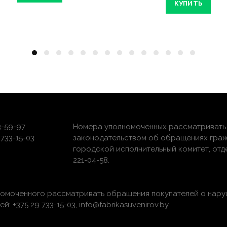
КУПИТЬ
3-59-97
Номера уполномоченных рассматривать 
733-15-03
законодательством об обращениях граж
городской исполнительный комитет, отдел 
221-04-58.
номоченного рассматривать обращения покупателей о нару
 +375 29 733-15-03, info@fabrikasuvenirov.by.