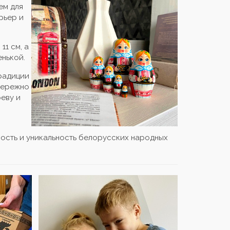
ем для
рьер и
1 см, а
енькой.
традиции
бережно
еву и
мость и уникальность белорусских народных