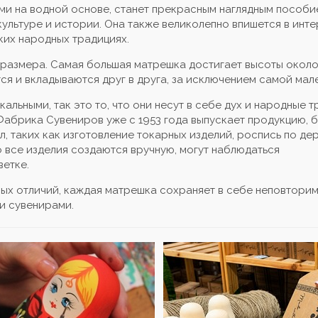
ми на водной основе, станет прекрасным наглядным пособи
ультуре и истории. Она также великолепно впишется в инте
ких народных традициях.
размера. Самая большая матрешка достигает высоты около 1
тся и вкладываются друг в друга, за исключением самой мал
альными, так это то, что они несут в себе дух и народные 
Фабрика Сувениров уже с 1953 года выпускает продукцию, 
 таких как изготовление токарных изделий, роспись по дер
то все изделия создаются вручную, могут наблюдаться
ветке.
ьных отличий, каждая матрешка сохраняет в себе неповтори
и сувенирами.