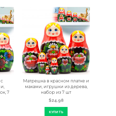
 с
Матрешка в красном платке и
Матр
и,
маками, игрушки из дерева,
маками
к, 7
набор из 7 шт
$24.98
КУПИТЬ