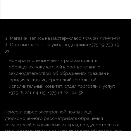
📱 Магазин, запись на мастер-класс +375 29 733-59-97
📱 Оптовые заказы, служба поддержки +375 29 733-15-
03
Номера уполномоченных рассматривать
обращения покупателей в соответствии с
законодательством об обращениях граждан и
юридических лиц: Брестский городской
исполнительный комитет, отдел торговли и услуг:
+375 16 221-04-65, +375 16 221-04-58.
Номер и адрес электронной почты лица,
уполномоченного рассматривать обращения
покупателей о нарушении их прав, предусмотренных