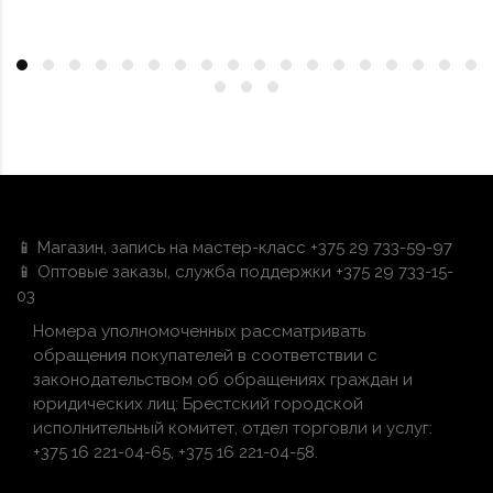
📱 Магазин, запись на мастер-класс +375 29 733-59-97
📱 Оптовые заказы, служба поддержки +375 29 733-15-
03
Номера уполномоченных рассматривать
обращения покупателей в соответствии с
законодательством об обращениях граждан и
юридических лиц: Брестский городской
исполнительный комитет, отдел торговли и услуг:
+375 16 221-04-65, +375 16 221-04-58.