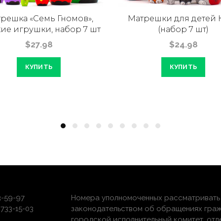
решка «Семь Гномов»,
Матрешки для детей 
ие игрушки, набор 7 шт
(набор 7 шт)
$27.98
$24.98
КУПИТЬ
КУПИТЬ
3-59-97
Номера уполномоченных рассматривать 
733-15-03
законодательством об обращениях граж
городской исполнительный комитет, отдел 