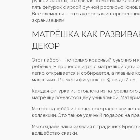
ручной работы, созданная по мотивам класси
пять фигурок с яркой ручной росписью: юноша
Все элементы — это авторская интерпретация
экранизациям.
МАТРЁШКА КАК РАЗВИВ
ДЕКОР
Этот набор — не только красивый сувенир и 
ребёнка. В процессе игры с матрёшкой дети р
легко открывается и собирается, а плавные 
маленьких. Размеры фигурок: от 9 см до 2 см.
Каждая фигурка изготовлена из натурального
матрёшку по-настоящему уникальной. Материа
Матрёшка «1000 и 1 ночь» прекрасно впишетс
коллекции. Это также удачный подарок на пра
Мы создаём наши изделия в традициях Брестск
волшебство сказки.