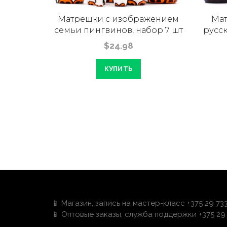
атрешек
Матрешки с изображением
Мат
 5 шт
семьи пингвинов, набор 7 шт
русск
$24.98
КУПИТЬ
📱 Магазин, запись на мастер-класс +375 29 73
📱 Оптовые заказы, служба поддержки +375 29 