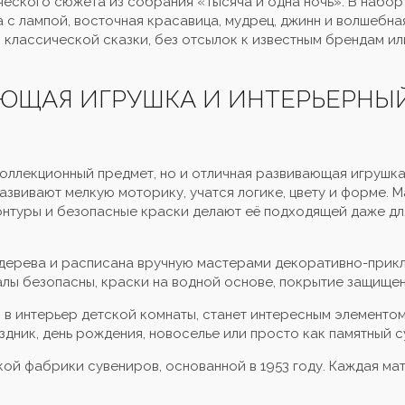
ческого сюжета из собрания «Тысяча и одна ночь». В набор
 с лампой, восточная красавица, мудрец, джинн и волшебна
 классической сказки, без отсылок к известным брендам ил
АЮЩАЯ ИГРУШКА И ИНТЕРЬЕРНЫ
коллекционный предмет, но и отличная развивающая игрушка
азвивают мелкую моторику, учатся логике, цвету и форме. 
контуры и безопасные краски делают её подходящей даже д
 дерева и расписана вручную мастерами декоративно-прикл
лы безопасны, краски на водной основе, покрытие защищен
я в интерьер детской комнаты, станет интересным элементо
здник, день рождения, новоселье или просто как памятный с
ой фабрики сувениров, основанной в 1953 году. Каждая мат