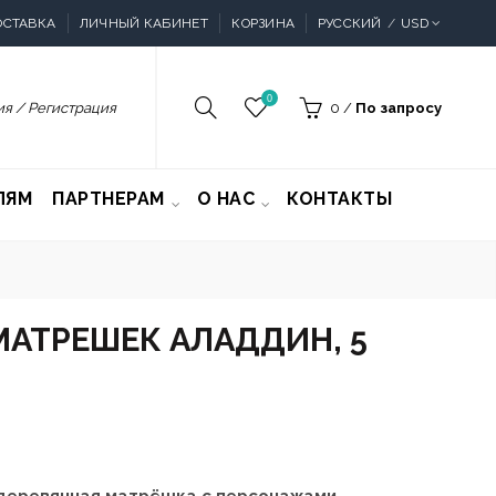
ОСТАВКА
ЛИЧНЫЙ КАБИНЕТ
КОРЗИНА
РУССКИЙ
USD
0
я / Регистрация
0
/
По запросу
ЛЯМ
ПАРТНЕРАМ
О НАС
КОНТАКТЫ
МАТРЕШЕК АЛАДДИН, 5