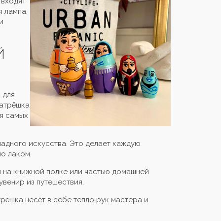
 входят
я лампа.
и
Й
 для
Матрёшка
ля самых
адного искусства. Это делает каждую
о лаком.
м на книжной полке или частью домашней
увенир из путешествия.
рёшка несёт в себе тепло рук мастера и