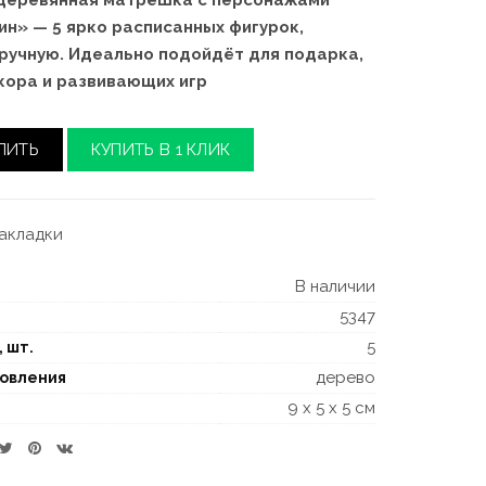
деревянная матрёшка с персонажами
ин» — 5 ярко расписанных фигурок,
ручную. Идеально подойдёт для подарка,
ора и развивающих игр
ПИТЬ
КУПИТЬ В 1 КЛИК
закладки
В наличии
5347
5
, шт.
дерево
товления
9 x 5 x 5 см