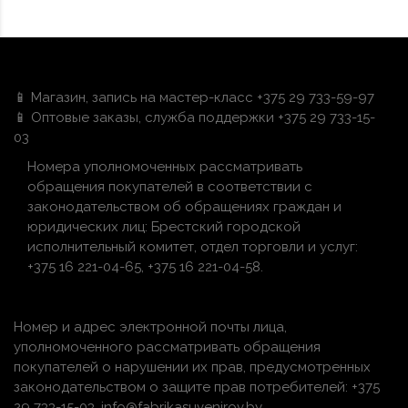
📱 Магазин, запись на мастер-класс +375 29 733-59-97
📱 Оптовые заказы, служба поддержки +375 29 733-15-
03
Номера уполномоченных рассматривать
обращения покупателей в соответствии с
законодательством об обращениях граждан и
юридических лиц: Брестский городской
исполнительный комитет, отдел торговли и услуг:
+375 16 221-04-65, +375 16 221-04-58.
Номер и адрес электронной почты лица,
уполномоченного рассматривать обращения
покупателей о нарушении их прав, предусмотренных
законодательством о защите прав потребителей: +375
29 733-15-03, info@fabrikasuvenirov.by.