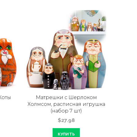
Коты
Матрешки с Шерлоком
Матреш
Холмсом, расписная игрушка
(набор 7 шт)
$27.98
КУПИТЬ