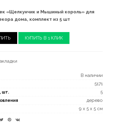
ек «Щелкунчик и Мышиный король» для
екора дома, комплект из 5 шт
ПИТЬ
КУПИТЬ В 1 КЛИК
закладки
В наличии
5171
5
, шт.
дерево
товления
9 x 5 x 5 см