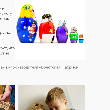
я
ие.
 смогут
змеры
грушка
ц,
ует, что
олгие
мпании-производителя «Брестская Фабрика