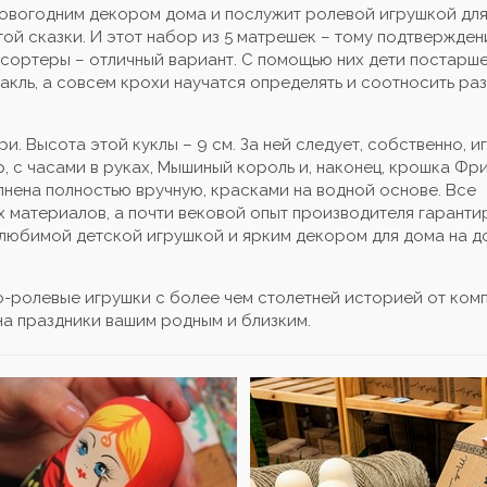
 новогодним декором дома и послужит ролевой игрушкой дл
ой сказки. И этот набор из 5 матрешек – тому подтвержден
-сортеры – отличный вариант. С помощью них дети постарше
акль, а совсем крохи научатся определять и соотносить ра
и. Высота этой куклы – 9 см. За ней следует, собственно, и
 с часами в руках, Мышиный король и, наконец, крошка Фри
олнена полностью вручную, красками на водной основе. Все
 материалов, а почти вековой опыт производителя гарантир
т любимой детской игрушкой и ярким декором для дома на д
о-ролевые игрушки с более чем столетней историей от ко
на праздники вашим родным и близким.