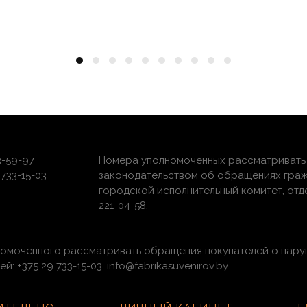
3-59-97
Номера уполномоченных рассматривать 
733-15-03
законодательством об обращениях граж
городской исполнительный комитет, отдел 
221-04-58.
номоченного рассматривать обращения покупателей о нару
 +375 29 733-15-03, info@fabrikasuvenirov.by.