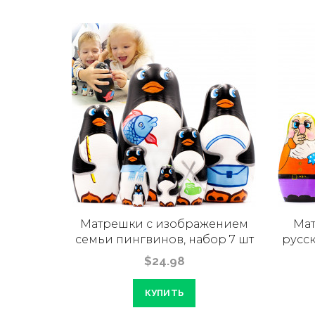
ёшки
Матрешки с изображением
Мат
чной
семьи пингвинов, набор 7 шт
русск
$24.98
КУПИТЬ