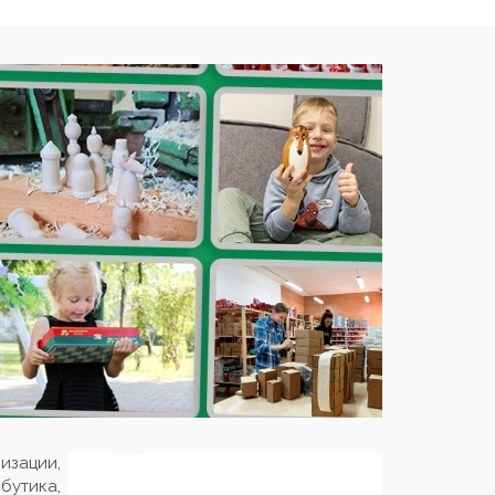
изации,
бутика,